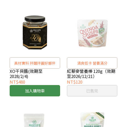
真材實料 拌麵拌飯好夥伴
清爽低卡 營養滿分
XO干貝醬(效期至
紅藜麥營養棒 120g（效期
2028/2/4)
至2026/12/21）
NT$480
NT$120
加入購物車
已售完