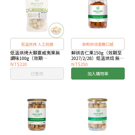
低溫烘烤 人工挑選
新鮮烘培香脆口感
低溫烘烤大顆夏威夷果無
鮮烘杏仁果150g（效期至
調味100g（效期
2027/2/28）低溫烘焙 無添
2026/11/28）低溫烘焙 無
加堅果
NT$220
NT$250
添加堅果
已售完
加入購物車