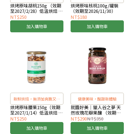
烘烤原味胡桃150g （效期
烘烤原味核桃100g/罐裝
至2027/2/28）低溫烘焙 無
（效期至2026/11/30）
添加堅果
NT$250
NT$180
加入購物車
加入購物車
新鮮烘焙，無添加爽脆又美
健康美味，酸甜新體驗
味
烘烤原味腰果150g（效期
就醬好美｜獵人谷之夢 天
至2027/1/14）低溫烘焙 無
然玫瑰花瓣果釀 （效期
添加堅果
2026/10/7）
NT$250
NT$290
NT$350
加入購物車
加入購物車