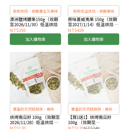
新鮮烘焙，爽脆養生又美味
新鮮低溫烘焙，爽脆美味
澳洲鹽烤腰果150g（效期
原味夏威夷果 150g（效期
至2026/11/30）低溫烘焙
至2027/1/14）低溫烘焙 無
添加堅果
NT$250
NT$420
加入購物車
加入購物車
豐富的天然鎂與鋅，補充日
豐富的天然鎂與鋅，補充日
常礦物質所需
常礦物質所需
烘烤南瓜籽 100g （效期至
【買1送1】烘烤南瓜籽
2026/11/28）低溫烘焙 無
100g （效期至
添加堅果
2026/9/14）x2入
NT$120
NT$120
NT$240