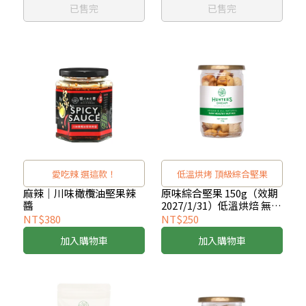
已售完
已售完
愛吃辣 選這款！
低溫烘烤 頂級綜合堅果
麻辣｜川味橄欖油堅果辣
原味綜合堅果 150g（效期
醬
2027/1/31）低溫烘焙 無添
加堅果
NT$380
NT$250
加入購物車
加入購物車