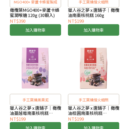
MGO400+ 麥蘆卡蜂蜜製成
手工窯燒慢火細熬
橄欖葉MGO400+麥蘆卡蜂
獵人谷之夢 x 唐鋪子｜橄欖
蜜潤喉糖 120g (30顆入)
油南棗核桃糕 160g
NT$390
NT$199
加入購物車
加入購物車
手工窯燒黑棗泥
手工窯燒慢火細熬
獵人谷之夢 x 唐鋪子｜橄欖
獵人谷之夢 x 唐鋪子｜橄欖
油蔓越莓南棗核桃糕
油桂圓南棗核桃糕
160g（效期至2027/2/1）
160g（效期至2027/2/22）
NT$199
NT$199
加入購物車
加入購物車