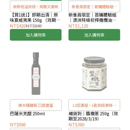
新鮮低溫烘焙，爽脆又美味
新會員限定｜首購體驗組｜
結帳折$140，首購體驗價
【買1送1】即期出清｜原
新會員限定｜首購體驗組
味夏威夷果 150g （效期至
｜澳洲特級初榨橄欖油
$980
2026/11/30） x2入
250ml（效期2028年) +澳
NT$420
NT$840
NT$1,120
洲特級蒜味初榨橄欖油
加入購物車
加入購物車
250ml＋橄欖葉麥蘆卡蜂蜜
潤喉糖 10 顆
橡木桶釀製 口感豐富
12倍濃縮，1匙即成美味湯
底
巴薩米克醋 250ml
補貨到｜醬橄蔥 250g（效
期至2028/3/19）
NT$560
NT$380