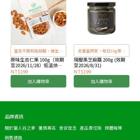
富含不飽和脂肪酸、維生素
含豐富鈣質，每日10g常保
Ｅ及膳食纖維
健康
原味生杏仁果 100g（效期
現壓黑芝麻醬 200g (效期
至2026/11/28）低溫烘焙
至2026/8/31)
無添加堅果
NT$199
NT$199
加入購物車
加入購物車
品牌資訊
關於獵人谷之夢
獲獎專區
食安理念
產品責任險
媒體報導
銷售通路