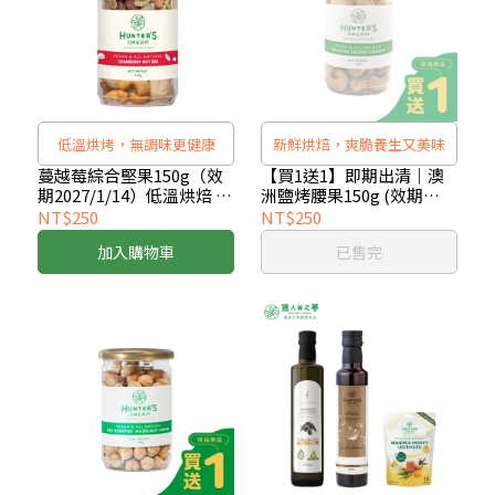
低溫烘烤，無調味更健康
新鮮烘焙，爽脆養生又美味
蔓越莓綜合堅果150g（效
【買1送1】即期出清｜澳
期2027/1/14）低溫烘焙 無
洲鹽烤腰果150g (效期
添加堅果
2026/8/14) x2入
NT$250
NT$250
加入購物車
已售完