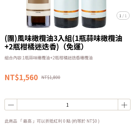
1
/
1
(團)風味橄欖油3入組(1瓶蒜味橄欖油
+2瓶柑橘迷迭香)（免運）
組合內容:1瓶蒜味橄欖油+2瓶柑橘迷迭香橄欖油
NT$1,560
NT$1,800
此商品 「 最高 」可以折抵紅利
0
點 (約等於
NT$0
)